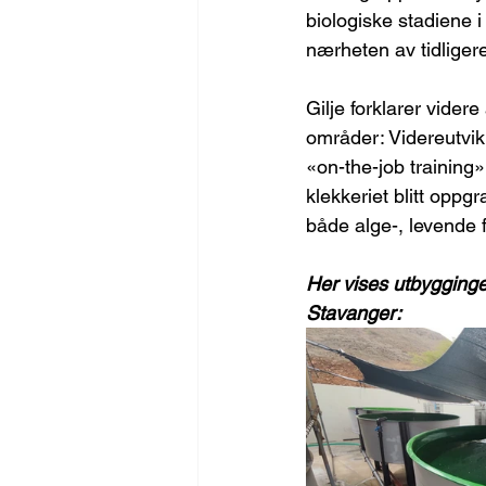
biologiske stadiene i
nærheten av tidliger
Gilje forklarer videre
områder: Videreutvi
«on-the-job training» 
klekkeriet blitt oppg
både alge-, levende 
Her vises utbygginge
Stavanger: