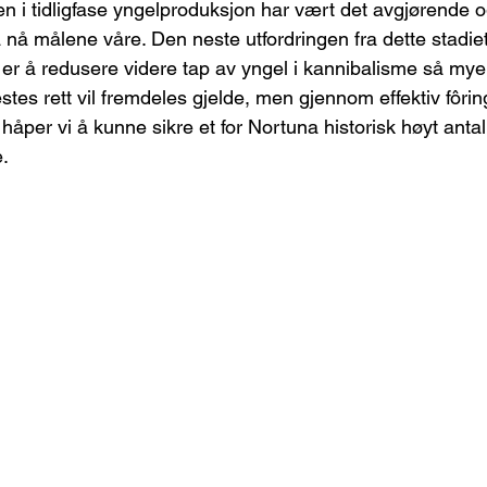
en i tidligfase yngelproduksjon har vært det avgjørende 
 nå målene våre. Den neste utfordringen fra dette stadiet 
jø er å redusere videre tap av yngel i kannibalisme så my
tes rett vil fremdeles gjelde, men gjennom effektiv fôrin
håper vi å kunne sikre et for Nortuna historisk høyt antall 
e.