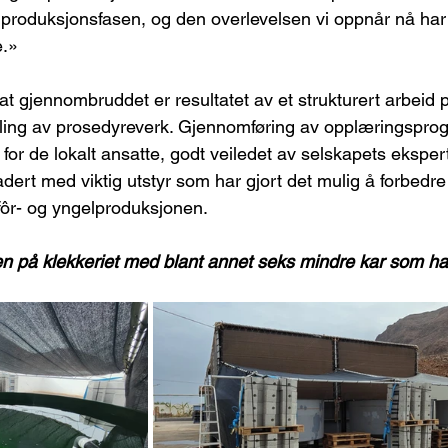
 produksjonsfasen, og den overlevelsen vi oppnår nå har v
e.»
 at gjennombruddet er resultatet av et strukturert arbeid p
kling av prosedyreverk. Gjennomføring av opplæringspr
for de lokalt ansatte, godt veiledet av selskapets eksperte
radert med viktig utstyr som har gjort det mulig å forbedre
fôr- og yngelproduksjonen.
n på klekkeriet med blant annet seks mindre kar som ha