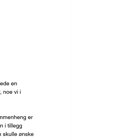
lede en 
 noe vi i 
sammenheng er 
i tillegg 
 skulle ønske 