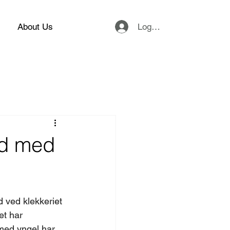
Logg inn
About Us
dd med
d ved klekkeriet 
et har 
 med yngel har 