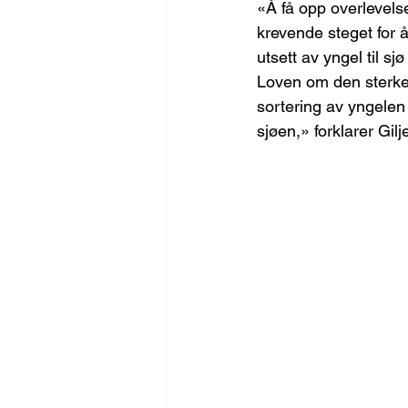
«Å få opp overlevels
krevende steget for å
utsett av yngel til s
Loven om den sterkes
sortering av yngelen 
sjøen,» forklarer Gilj