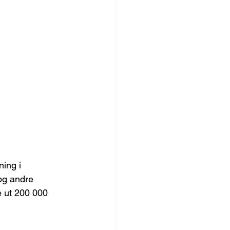
ing i 
og andre 
 ut 200 000 