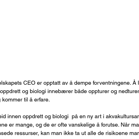
 selskapets CEO er opptatt av å dempe forventningene. Å 
oppdrett og biologi innebærer både oppturer og nedturer,
 kommer til å erfare.
eid innen oppdrett og biologi  på en ny art i akvakultur
ne er mange, og de er ofte vanskelige å forutse. Når man 
ede ressurser, kan man ikke ta ut alle de risikoene man