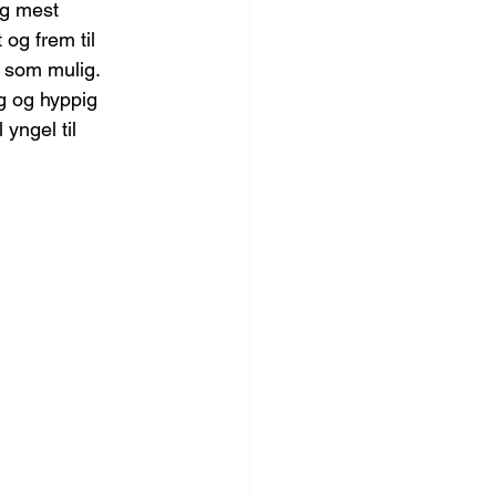
og mest 
og frem til 
e som mulig. 
g og hyppig 
yngel til 