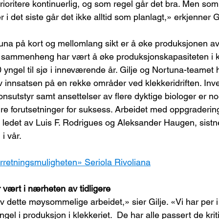
 prioritere kontinuerlig, og som regel går det bra. Men som 
 i det siste går det ikke alltid som planlagt,» erkjenner Gi
tuna på kort og mellomlang sikt er å øke produksjonen av
n sammenheng har vært å øke produksjonskapasiteten i kl
yngel til sjø i inneværende år. Gilje og Nortuna-teamet h
 innsatsen på en rekke områder ved klekkeridriften. Inve
nsutstyr samt ansettelser av flere dyktige biologer er n
re forutsetninger for suksess. Arbeidet med oppgraderin
t ledet av Luis F. Rodrigues og Aleksander Haugen, sistne
i vår.
orretningsmuligheten» Seriola Rivoliana
 vært i nærheten av tidligere
v dette møysommelige arbeidet,» sier Gilje. «Vi har per i 
el i produksjon i klekkeriet.  De har alle passert de kriti