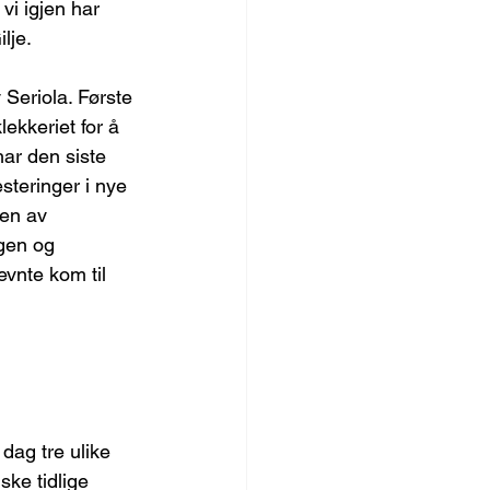
vi igjen har 
lje.
 Seriola. Første 
ekkeriet for å 
ar den siste 
steringer i nye 
oen av 
gen og 
vnte kom til 
dag tre ulike 
ske tidlige 