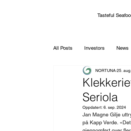
Tasteful Seafo
All Posts
Investors
News
NORTUNA
25. aug
Klekkeri
Seriola
Oppdatert:
6. sep. 2024
Jan Magne Gilje uttry
på Kapp Verde. «Det 
gjennomført over fler