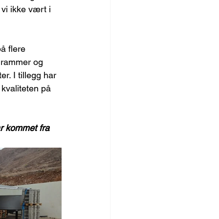
i ikke vært i 
å flere 
ogrammer og 
r. I tillegg har 
 kvaliteten på 
r kommet fra 