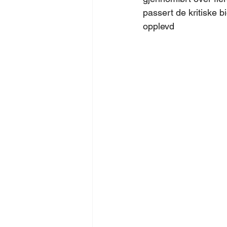
passert de kritiske b
opplevd