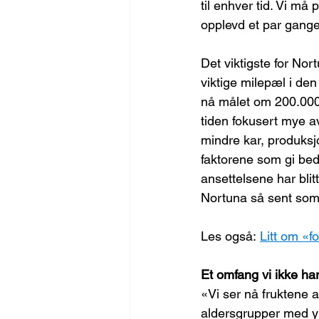
til enhver tid. Vi må
opplevd et par ganger
Det viktigste for Nor
viktige milepæl i de
nå målet om 200.000 
tiden fokusert mye av
mindre kar, produksjo
faktorene som gi bed
ansettelsene har blit
Nortuna så sent som 
Les også: 
Litt om «f
Et omfang vi ikke har
«Vi ser nå fruktene a
aldersgrupper med yng