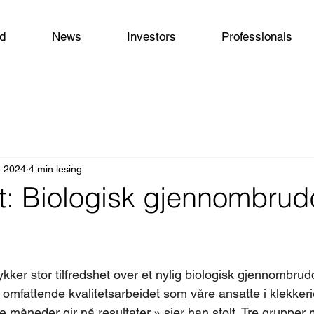
od
News
Investors
Professionals
. 2024
4 min lesing
et: Biologisk gjennombru
kker stor tilfredshet over et nylig biologisk gjennombrud
omfattende kvalitetsarbeidet som våre ansatte i klekkeri
e måneder gir nå resultater,» sier han stolt. Tre grupper