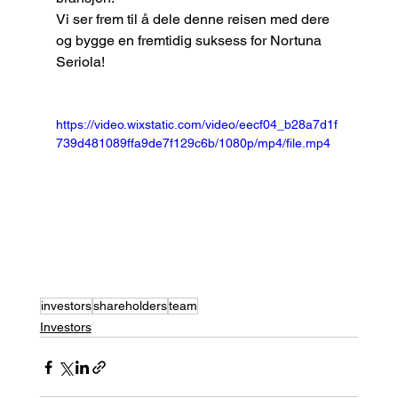
Vi ser frem til å dele denne reisen med dere 
og bygge en fremtidig suksess for Nortuna 
Seriola!
https://video.wixstatic.com/video/eecf04_b28a7d1f
739d481089ffa9de7f129c6b/1080p/mp4/file.mp4
investors
shareholders
team
Investors