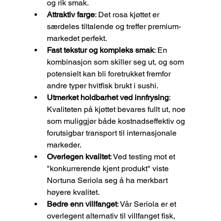
og rik smak.
Attraktiv farge
: Det rosa kjøttet er 
særdeles tiltalende og treffer premium-
markedet perfekt.
Fast tekstur og kompleks smak
: En 
kombinasjon som skiller seg ut, og som 
potensielt kan bli foretrukket fremfor 
andre typer hvitfisk brukt i sushi.
Utmerket holdbarhet ved innfrysing
: 
Kvaliteten på kjøttet bevares fullt ut, noe 
som muliggjør både kostnadseffektiv og 
forutsigbar transport til internasjonale 
markeder.
Overlegen kvalitet
: Ved testing mot et 
"konkurrerende kjent produkt" viste 
Nortuna Seriola seg å ha merkbart 
høyere kvalitet.
Bedre enn villfanget
: Vår Seriola er et 
overlegent alternativ til villfanget fisk, 