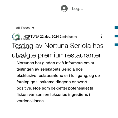
Logg inn
All Posts
NORTUNA
22. des. 2024
2 min lesing
All Posts
Testing av Nortuna Seriola hos
Investors
utvalgte premiumrestauranter
News
Nortunas har gleden av å informere om at 
testingen av selskapets Seriola hos 
eksklusive restaurantene er i full gang, og de 
foreløpige tilbakemeldingene er svært 
positive. Noe som bekrefter potensialet til 
fisken vår som en luksuriøs ingrediens i 
verdensklasse.