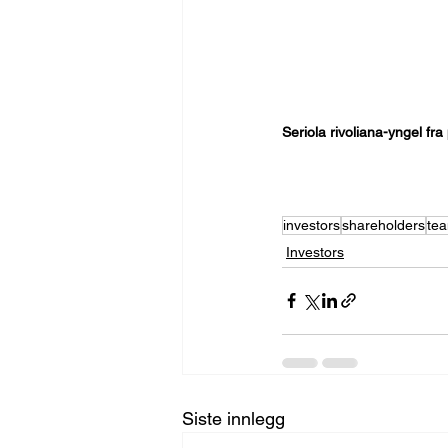
Seriola rivoliana-yngel fr
investors
shareholders
te
Investors
Siste innlegg