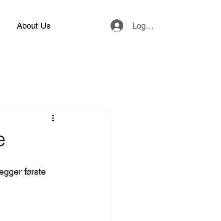
Logg inn
About Us
e
egger første 