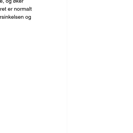
e, og øker 
et er normalt 
orsinkelsen og 