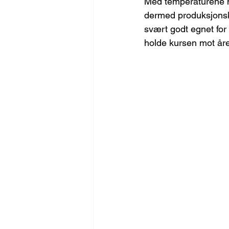
Med temperaturene nå
dermed produksjonsk
svært godt egnet for 
holde kursen mot år