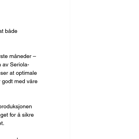
at både 
ørste måneder – 
n av Seriola-
ser at optimale 
r godt med våre 
 produksjonen 
get for å sikre 
t.