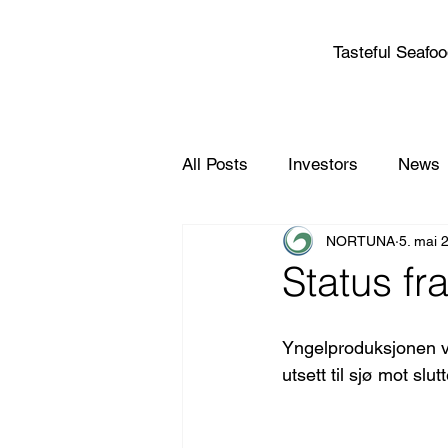
Tasteful Seafo
All Posts
Investors
News
NORTUNA
5. mai 
Status fr
Yngelproduksjonen ve
utsett til sjø mot slut