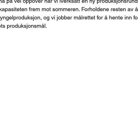
 på vei oppover har vi iverksatt en ny produksjonsrund
apasiteten frem mot sommeren. Forholdene resten av år
yngelproduksjon, og vi jobber målrettet for å hente inn f
ets produksjonsmål.