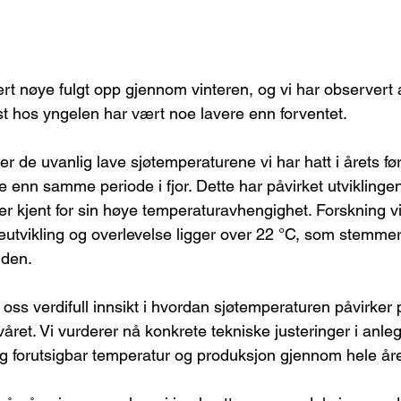
t nøye fulgt opp gjennom vinteren, og vi har observert 
st hos yngelen har vært noe lavere enn forventet. 
r de uvanlig lave sjøtemperaturene vi har hatt i årets f
re enn samme periode i fjor. Dette har påvirket utviklinge
er kjent for sin høye temperaturavhengighet. Forskning vi
veutvikling og overlevelse ligger over 22 °C, som stemme
iden. 
 oss verdifull innsikt i hvordan sjøtemperaturen påvirker
våret. Vi vurderer nå konkrete tekniske justeringer i anleg
 og forutsigbar temperatur og produksjon gjennom hele åre