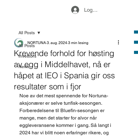
Logg inn
All Posts
NORTUNA
3. aug. 2024
3 min lesing
All Posts
Krevende forhold for høsting
Investors
av egg i Middelhavet, nå er
News
håpet at IEO i Spania gir oss
resultater som i fjor
Noe av det mest spennende for Nortuna-
aksjonærer er selve tunfisk-sesongen. 
Forberedelsene til Bluefin-sesongen er 
mange, men det starter for alvor når 
eggleveransene kommer i gang. Så langt i 
2024 har vi blitt noen erfaringer rikere, og 