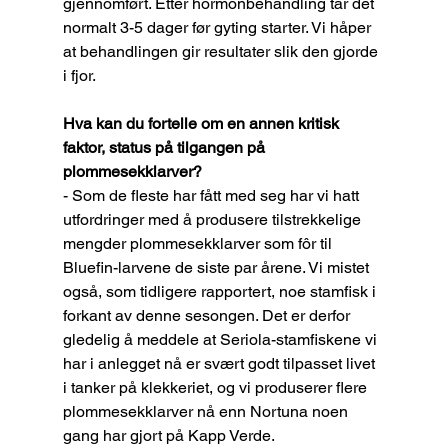
gjennomført. Etter hormonbehandling tar det 
normalt 3-5 dager før gyting starter. Vi håper 
at behandlingen gir resultater slik den gjorde 
i fjor.
Hva kan du fortelle om en annen kritisk 
faktor, status på tilgangen på 
plommesekklarver? 
- Som de fleste har fått med seg har vi hatt 
utfordringer med å produsere tilstrekkelige 
mengder plommesekklarver som fôr til 
Bluefin-larvene de siste par årene. Vi mistet 
også, som tidligere rapportert, noe stamfisk i 
forkant av denne sesongen. Det er derfor 
gledelig å meddele at Seriola-stamfiskene vi 
har i anlegget nå er svært godt tilpasset livet 
i tanker på klekkeriet, og vi produserer flere 
plommesekklarver nå enn Nortuna noen 
gang har gjort på Kapp Verde. 