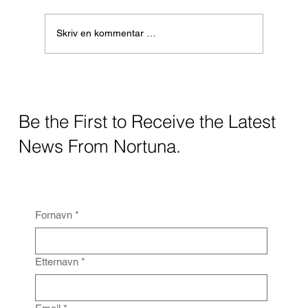
Skriv en kommentar …
– Vi har lagt et mer robust fundament for
videre vekst
Be the First to Receive the Latest
News From Nortuna.
Fornavn
*
Etternavn
*