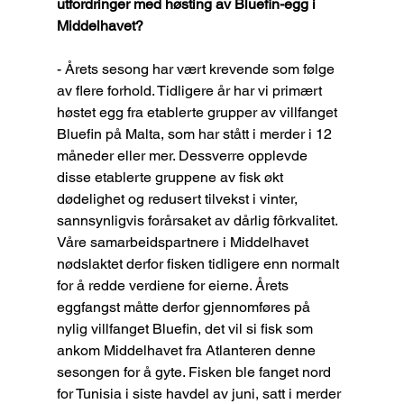
utfordringer med høsting av Bluefin-egg i 
Middelhavet?
- Årets sesong har vært krevende som følge 
av flere forhold. Tidligere år har vi primært 
høstet egg fra etablerte grupper av villfanget 
Bluefin på Malta, som har stått i merder i 12 
måneder eller mer. Dessverre opplevde 
disse etablerte gruppene av fisk økt 
dødelighet og redusert tilvekst i vinter, 
sannsynligvis forårsaket av dårlig fôrkvalitet. 
Våre samarbeidspartnere i Middelhavet 
nødslaktet derfor fisken tidligere enn normalt 
for å redde verdiene for eierne. Årets 
eggfangst måtte derfor gjennomføres på 
nylig villfanget Bluefin, det vil si fisk som 
ankom Middelhavet fra Atlanteren denne 
sesongen for å gyte. Fisken ble fanget nord 
for Tunisia i siste havdel av juni, satt i merder 