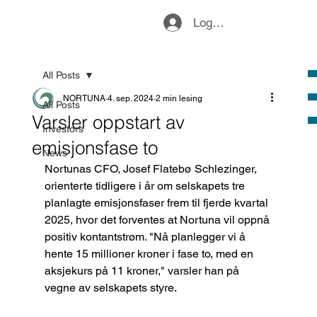
Logg inn
All Posts
NORTUNA
4. sep. 2024
2 min lesing
All Posts
Varsler oppstart av
Investors
emisjonsfase to
News
Nortunas CFO, Josef Flatebø Schlezinger, 
orienterte tidligere i år om selskapets tre 
planlagte emisjonsfaser frem til fjerde kvartal 
2025, hvor det forventes at Nortuna vil oppnå 
positiv kontantstrøm. "Nå planlegger vi å 
hente 15 millioner kroner i fase to, med en 
aksjekurs på 11 kroner," varsler han på 
vegne av selskapets styre.