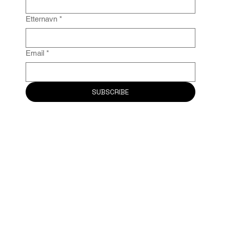
Etternavn
*
Email
*
SUBSCRIBE