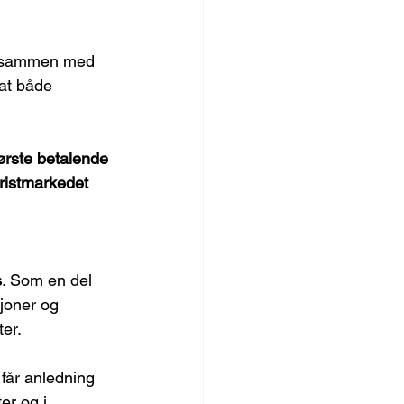
a, sammen med 
at både 
ørste betalende 
ristmarkedet 
s
. Som en del 
sjoner og 
er.
får anledning 
er og i 