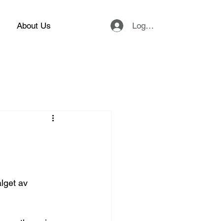
Logg inn
About Us
alget av 