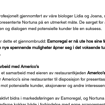
rofesjonelt gjennomført av våre biologer Lidia og Joan
resenterte Nortuna på en utmerket måte. De sørget for 
en og dialogen med potensielle kunder ble en suksess.
r dette et gjennombrudd: 
Esmoregal er nå ute hos sine f
m nye spennende muligheter åpner seg i det voksende tu
.
rbeid med Americo’s
 et samarbeid med eieren av restaurantkjeden 
Americo’
r Americo’s sine restauranter til disposisjon for presenta
 mot potensielle kunder, aksjonærer og andre interessent
 aktivt bidra i markedsføringen av Esmoregal, og Nortuna 
s erfarne kokker både i forbindelse med egne arrangement