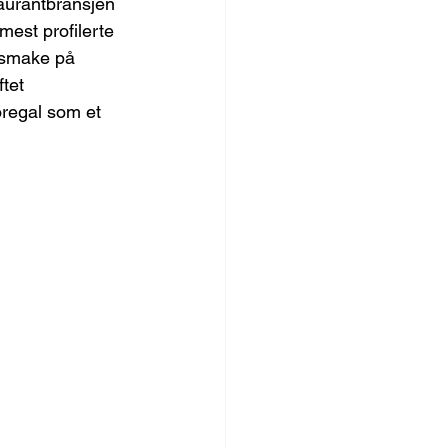
taurantbransjen 
mest profilerte 
 smake på 
tet 
regal som et 