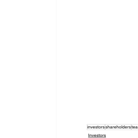
investors
shareholders
te
Investors