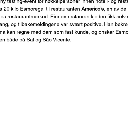
ny tasting-event for nøkkelpersoner innen hotell- og res
a 20 kilo Esmoregal til restauranten 
Americo’s
, en av de 
es restaurantmarked. Eier av restaurantkjeden fikk selv
gang, og tilbakemeldingene var svært positive. Han bekref
una kan regne med dem som fast kunde, og ønsker Esmo
yen både på Sal og São Vicente.