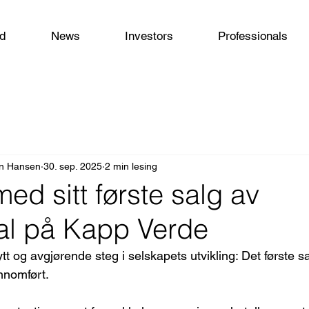
od
News
Investors
Professionals
un Hansen
30. sep. 2025
2 min lesing
ed sitt første salg av
l på Kapp Verde
ytt og avgjørende steg i selskapets utvikling: Det første s
nnomført.