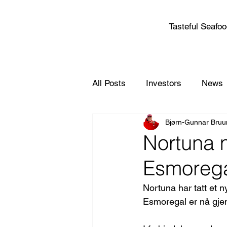
Tasteful Seafo
All Posts
Investors
News
Bjørn-Gunnar Bru
Nortuna m
Esmorega
Nortuna har tatt et n
Esmoregal er nå gje