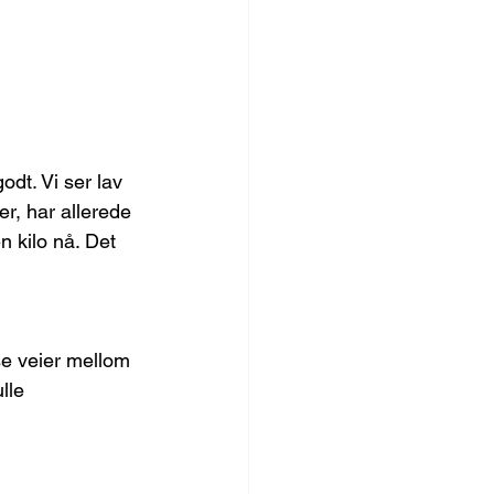
dt. Vi ser lav 
er, har allerede 
n kilo nå. Det 
sse veier mellom 
lle 