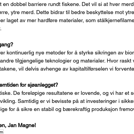
 en dobbel barriere rundt fiskene. Det vil si at hver merd
tørre, ytre merd. Dette bidrar til bedre beskyttelse mot ytre 
der laget av mer hardføre materialer, som stålkjernefilam
.
 gang?
rer kontinuerlig nye metoder for å styrke sikringen av bi
 andre tilgjengelige teknologier og materialer. Hvor raskt 
takene, vil delvis avhenge av kapitaltilførselen vi forvent
emtiden for sjøanlegget?
tiske. De foreløpige resultatene er lovende, og vi har et 
vikling. Samtidig er vi bevisste på at investeringer i sikke
ge for å sikre en stabil og bærekraftig produksjon fremo
gen, Jan Magne! 
am