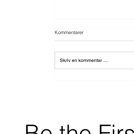
Kommentarer
Skriv en kommentar …
Hjelper Seriola Kapp Verde
videre i VM?
Be the Fir