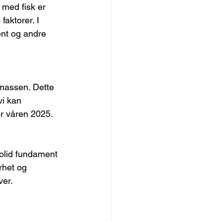
 med fisk er 
faktorer. I 
ent og andre 
omassen. Dette 
vi kan 
er våren 2025.
solid fundament 
rhet og 
ver.