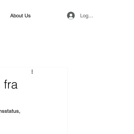
Logg inn
About Us
 fra
sstatus, 