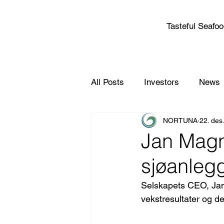
Tasteful Seafo
All Posts
Investors
News
NORTUNA
22. des
Jan Magne
sjøanleg
Selskapets CEO, Jan 
vekstresultater og de