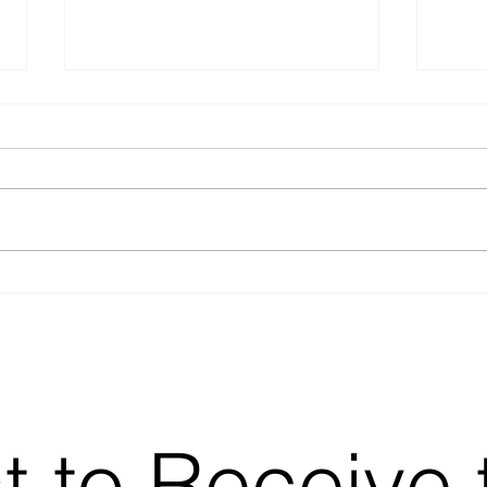
– Vi har lagt et mer robust
Ette
fundament for videre vekst
Nort
til E
st to Receive 