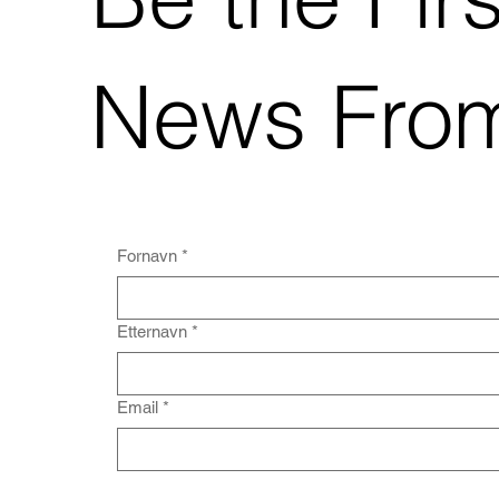
News Fro
Fornavn
*
Etternavn
*
Email
*