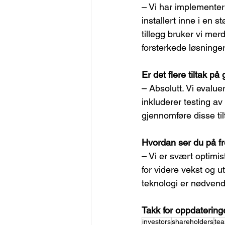
– Vi har implementert
installert inne i en s
tillegg bruker vi mer
forsterkede løsninger
Er det flere tiltak på
– Absolutt. Vi evalue
inkluderer testing av
gjennomføre disse til
Hvordan ser du på fr
– Vi er svært optimis
for videre vekst og ut
teknologi er nødvendi
Takk for oppdaterin
investors
shareholders
te