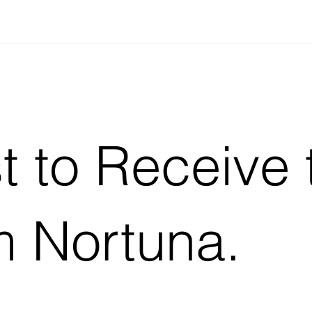
st to Receive 
m Nortuna.