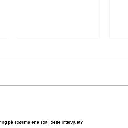
– Vi har lagt et mer robust
Ette
fundament for videre vekst
Nort
til E
ng på spøsmålene stilt i dette intervjuet?