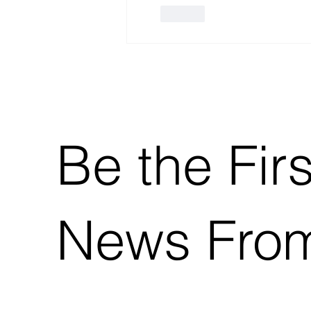
Lik
Be the Fir
News Fro