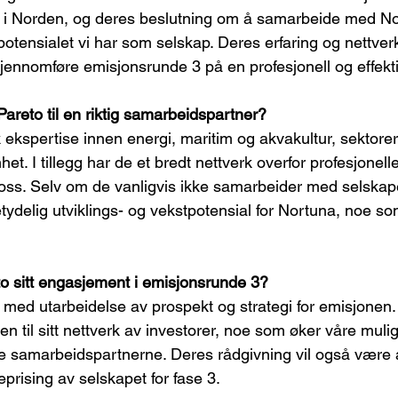
 i Norden, og deres beslutning om å samarbeide med No
potensialet vi har som selskap. Deres erfaring og nettverk
 gjennomføre emisjonsrunde 3 på en profesjonell og effekt
areto til en riktig samarbeidspartner?
 ekspertise innen energi, maritim og akvakultur, sektorer
mhet. I tillegg har de et bredt nettverk overfor profesjonell
 oss. Selv om de vanligvis ikke samarbeider med selskape
tydelig utviklings- og vekstpotensial for Nortuna, noe som
o sitt engasjement i emisjonsrunde 3?
s med utarbeidelse av prospekt og strategi for emisjonen. 
 til sitt nettverk av investorer, noe som øker våre mulig
tige samarbeidspartnerne. Deres rådgivning vil også være 
eprising av selskapet for fase 3.