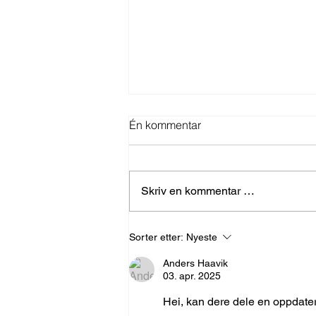
Én kommentar
Skriv en kommentar …
Hjelper Seriola Kapp Verde
Sorter etter:
Nyeste
videre i VM?
Anders Haavik
03. apr. 2025
Hei, kan dere dele en oppdateri