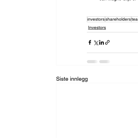
investors
shareholders
te
Investors
Siste innlegg