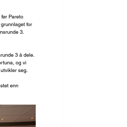
 før Pareto 
 grunnlaget for 
onsrunde 3.
srunde 3 å dele. 
tuna, og vi 
utvikler seg.
stet enn 