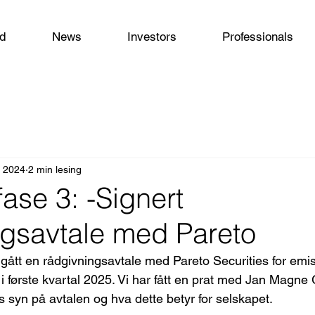
od
News
Investors
Professionals
. 2024
2 min lesing
ase 3: -Signert
ngsavtale med Pareto
ngått en rådgivningsavtale med Pareto Securities for emi
i første kvartal 2025. Vi har fått en prat med Jan Magne 
s syn på avtalen og hva dette betyr for selskapet.