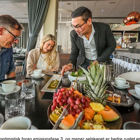
optimistisk foran emisjonsfase 3, og mener selskapet er bedre rustet 