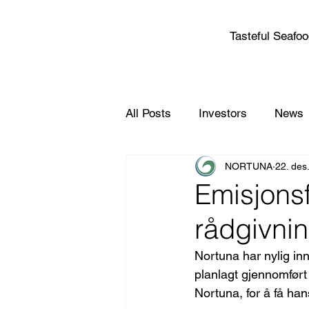
Tasteful Seafo
All Posts
Investors
News
NORTUNA
22. des
Emisjonsf
rådgivni
Nortuna har nylig in
planlagt gjennomført 
Nortuna, for å få han