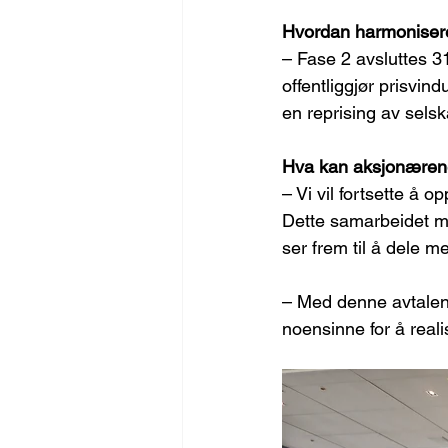
Hvordan harmonisere
– Fase 2 avsluttes 31.
offentliggjør prisvin
en reprising av sels
Hva kan aksjonærene
– Vi vil fortsette å 
Dette samarbeidet me
ser frem til å dele 
– Med denne avtalen
noensinne for å reali