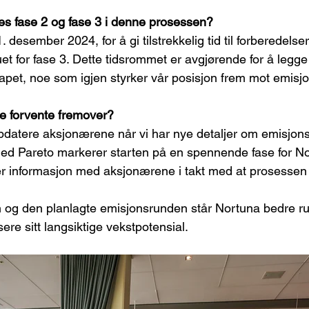
s fase 2 og fase 3 i denne prosessen?
 desember 2024, for å gi tilstrekkelig tid til forberedelser
duet for fase 3. Dette tidsrommet er avgjørende for å legge
kapet, noe som igjen styrker vår posisjon frem mot emisj
 forvente fremover?
oppdatere aksjonærene når vi har nye detaljer om emisjon
d Pareto markerer starten på en spennende fase for Nor
mer informasjon med aksjonærene i takt med at prosessen 
 og den planlagte emisjonsrunden står Nortuna bedre ru
sere sitt langsiktige vekstpotensial.